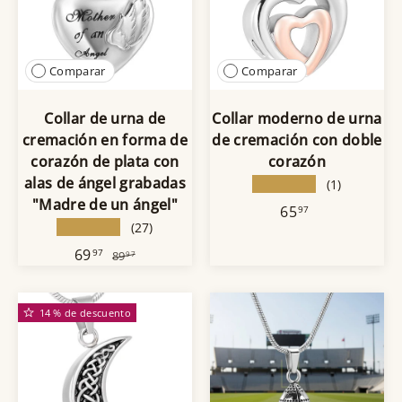
Comparar
Comparar
Collar de urna de
Collar moderno de urna
cremación en forma de
de cremación con doble
corazón de plata con
corazón
alas de ángel grabadas
★★★★★
(1)
"Madre de un ángel"
65
97
★★★★★
(27)
69
97
89
97
14 % de descuento