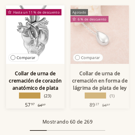
Hasta un 11 % de descuento
Agotado
6 % de descuento
Comparar
Comparar
Collar de urna de
Collar de urna de
cremación de corazón
cremación en forma de
anatómico de plata
lágrima de plata de ley
★★★★★
★★★★★
(23)
(1)
57
89
97
27
64
94
97
97
Mostrando 60 de 269