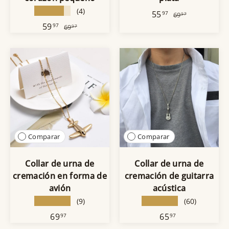
★★★★★
(4)
55
97
69
97
59
97
69
97
Comparar
Comparar
Collar de urna de
Collar de urna de
cremación en forma de
cremación de guitarra
avión
acústica
★★★★★
★★★★★
(9)
(60)
69
65
97
97