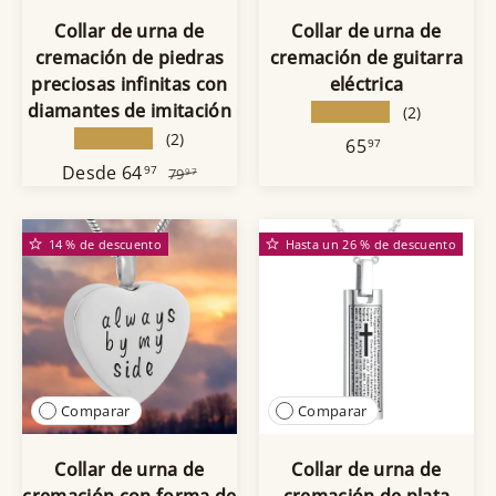
Collar de urna de
Collar de urna de
cremación de piedras
cremación de guitarra
preciosas infinitas con
eléctrica
diamantes de imitación
★★★★★
(2)
★★★★★
(2)
65
97
Desde
64
97
79
97
14 % de descuento
Hasta un 26 % de descuento
Comparar
Comparar
Collar de urna de
Collar de urna de
cremación con forma de
cremación de plata