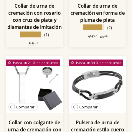
Collar de urna de
Collar de urna de
cremación con rosario
cremación en forma de
con cruz de plata y
pluma de plata
diamantes de imitación
★★★★★
(2)
★★★★★
(1)
59
97
69
97
99
97
Hasta un 21 % de descuento
Hasta un 34 % de descuento
Comparar
Comparar
Collar con colgante de
Pulsera de urna de
urna de cremación con
cremación estilo cuero