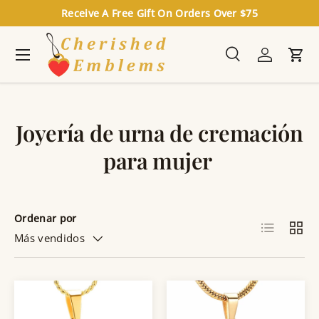
Receive A Free Gift On Orders Over $75
Ir al contenido
Menú
Buscar
Iniciar se
Carr
Buscar
Buscar
Joyería de urna de cremación
para mujer
Ordenar por
Lista
Cuadr
Más vendidos