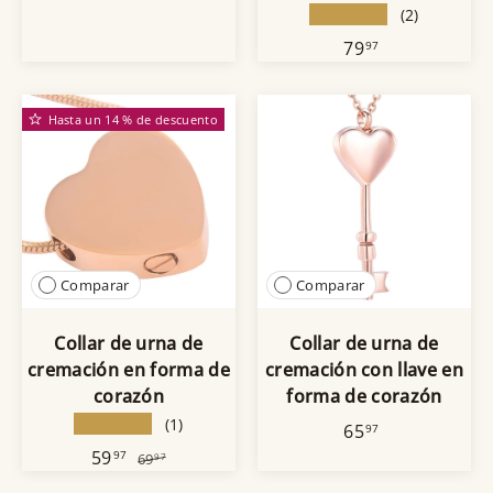
★★★★★
(2)
79
97
Hasta un 14 % de descuento
Comparar
Comparar
Collar de urna de
Collar de urna de
cremación en forma de
cremación con llave en
corazón
forma de corazón
★★★★★
(1)
65
97
59
97
69
97