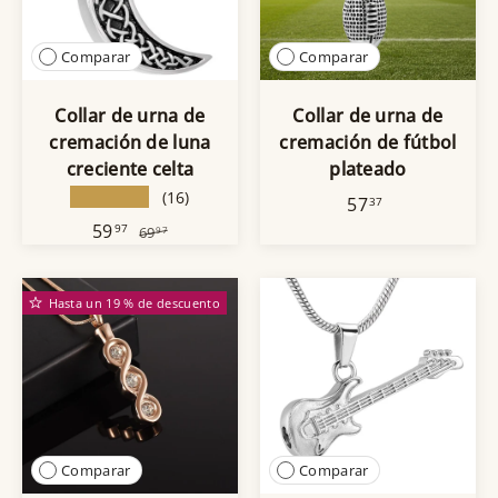
Comparar
Comparar
Collar de urna de
Collar de urna de
cremación de luna
cremación de fútbol
creciente celta
plateado
★★★★★
(16)
57
37
59
97
69
97
Hasta un 19 % de descuento
Comparar
Comparar