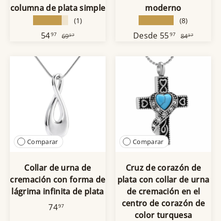
columna de plata simple
moderno
★★★★★
★★★★★
(1)
(8)
54
Desde
55
97
97
69
84
97
97
Comparar
Comparar
Collar de urna de
Cruz de corazón de
cremación con forma de
plata con collar de urna
lágrima infinita de plata
de cremación en el
centro de corazón de
74
97
color turquesa