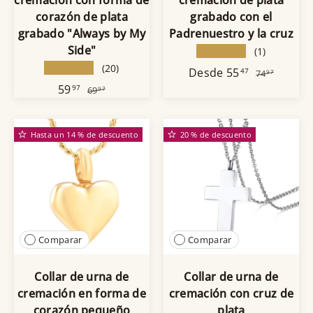
corazón de plata
grabado con el
grabado "Always by My
Padrenuestro y la cruz
Side"
★★★★★
(1)
★★★★★
(20)
Desde
55
47
74
97
59
97
69
97
Hasta un 14 % de descuento
20 % de descuento
Comparar
Comparar
Collar de urna de
Collar de urna de
cremación en forma de
cremación con cruz de
corazón pequeño
plata