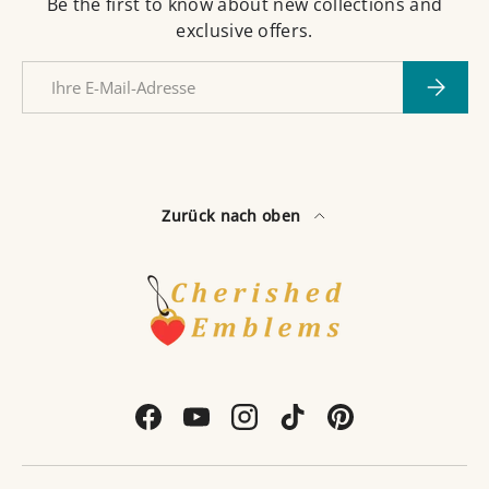
Be the first to know about new collections and
exclusive offers.
E-Mail
Abonnie
Zurück nach oben
Facebook
YouTube
Instagram
TikTok
Pinterest