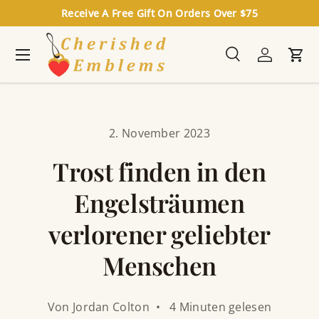
Receive A Free Gift On Orders Over $75
Direkt zum Inhalt
Menü
Suche
Einloggen
Ein
Suchen
Suchen
2. November 2023
Trost finden in den
Engelsträumen
verlorener geliebter
Menschen
Von Jordan Colton • 4 Minuten gelesen